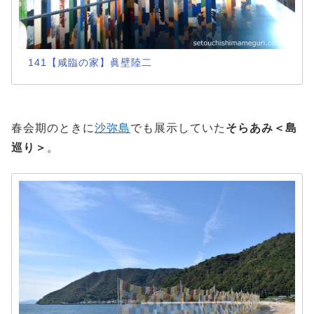
141【咸臨の家】眞壁陸二
春会期のときに
沙弥島
でも展示していた
そらあみ＜島
巡り＞
。