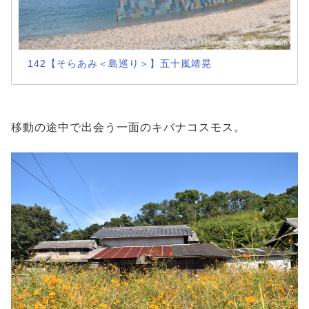
142【そらあみ＜島巡り＞】五十嵐靖晃
移動の途中で出会う一面のキバナコスモス。