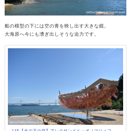
船の模型の下には空の青を映し出す大きな鏡。
大海原へ今にも漕ぎ出しそうな迫力です。
145【水の下の空】アレクサンドル・ポノマリョフ