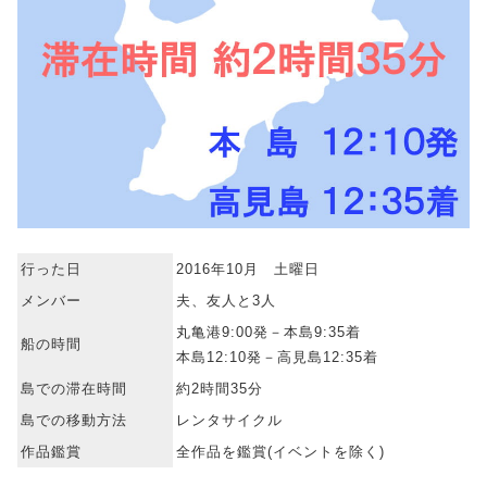
行った日
2016年10月 土曜日
メンバー
夫、友人と3人
丸亀港9:00発－本島9:35着
船の時間
本島12:10発－高見島12:35着
島での滞在時間
約2時間35分
島での移動方法
レンタサイクル
作品鑑賞
全作品を鑑賞(イベントを除く)