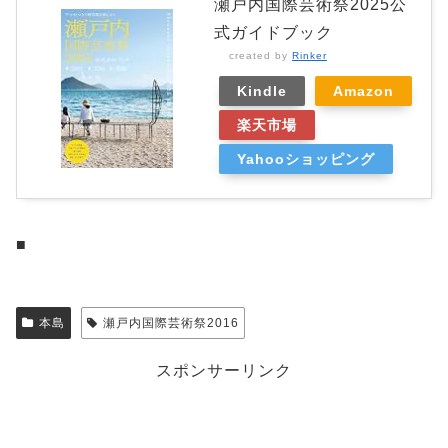
瀬戸内国際芸術祭2025公
式ガイドブック
created by
Rinker
Kindle
Amazon
楽天市場
Yahooショッピング
■
本島
瀬戸内国際芸術祭2016
スポンサーリンク