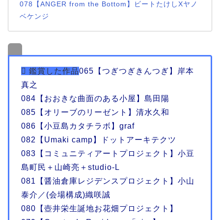
078【ANGER from the Bottom】ビートたけしXヤノ
ベケンジ
065【つぎつぎきんつぎ】岸本
真之
084【おおきな曲面のある小屋】島田陽
085【オリーブのリーゼント】清水久和
086【小豆島カタチラボ】graf
082【Umaki camp】ドットアーキテクツ
083【コミュニティアートプロジェクト】小豆
島町民＋山崎亮＋studio-L
081【醤油倉庫レジデンスプロジェクト】小山
泰介／(会場構成)織咲誠
080【壺井栄生誕地お花畑プロジェクト】