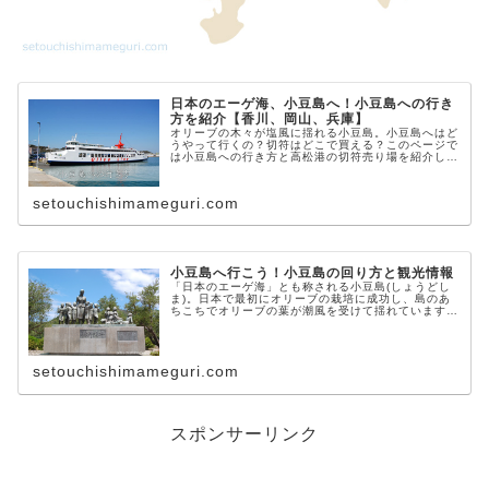
日本のエーゲ海、小豆島へ！小豆島への行き
方を紹介【香川、岡山、兵庫】
オリーブの木々が塩風に揺れる小豆島。小豆島へはど
うやって行くの？切符はどこで買える？このページで
は小豆島への行き方と高松港の切符売り場を紹介して
います。
setouchishimameguri.com
小豆島へ行こう！小豆島の回り方と観光情報
「日本のエーゲ海」とも称される小豆島(しょうどし
ま)。日本で最初にオリーブの栽培に成功し、島のあ
ちこちでオリーブの葉が潮風を受けて揺れています。
「二十四の瞳」をはじめとする数々の映画の舞台にも
なり、瀬戸内国際芸術祭の会場にもなっています。
こ...
setouchishimameguri.com
スポンサーリンク