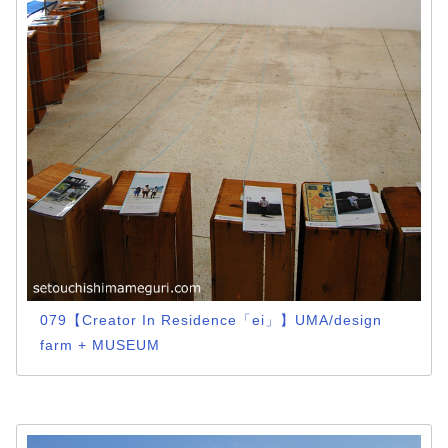
079【Creator In Residence「ei」】UMA/design
farm + MUSEUM