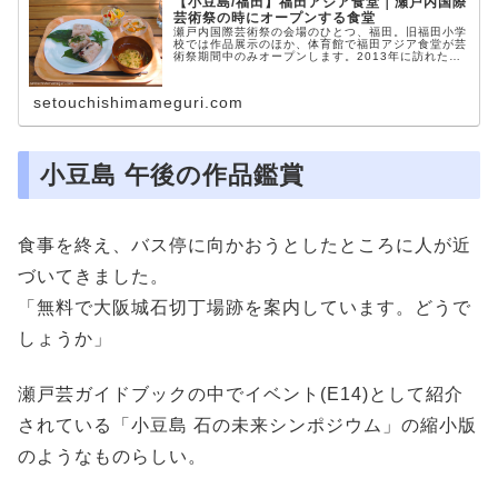
【小豆島/福田】福田アジア食堂｜瀬戸内国際
芸術祭の時にオープンする食堂
瀬戸内国際芸術祭の会場のひとつ、福田。旧福田小学
校では作品展示のほか、体育館で福田アジア食堂が芸
術祭期間中のみオープンします。2013年に訪れたと
きの様子とメニューのレポートです。
setouchishimameguri.com
小豆島 午後の作品鑑賞
食事を終え、バス停に向かおうとしたところに人が近
づいてきました。
「無料で大阪城石切丁場跡を案内しています。どうで
しょうか」
瀬戸芸ガイドブックの中でイベント(E14)として紹介
されている「小豆島 石の未来シンポジウム」の縮小版
のようなものらしい。