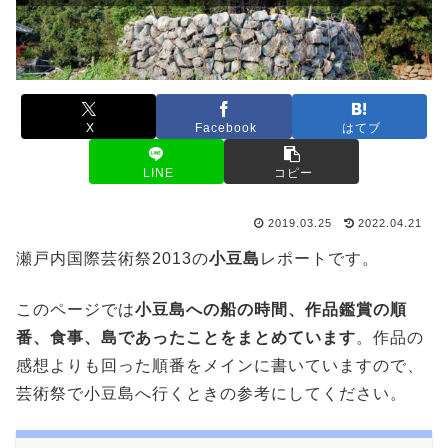
X
Facebook
はてブ
LINE
コピー
2019.03.25
2022.04.21
瀬戸内国際芸術祭2013の
小豆島
レポートです。
このページでは
小豆島への船の時間、作品鑑賞の順
番、食事、島であったことをまとめています
。作品の
感想よりも回った順番をメインに書いていますので、
芸術祭で小豆島へ行くときの参考にしてください。