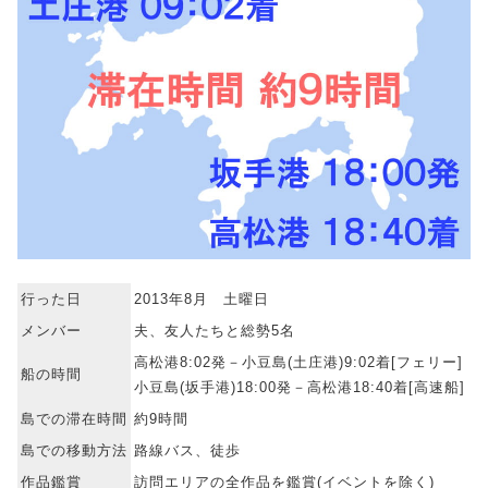
行った日
2013年8月 土曜日
メンバー
夫、友人たちと総勢5名
高松港8:02発－小豆島(土庄港)9:02着[フェリー]
船の時間
小豆島(坂手港)18:00発－高松港18:40着[高速船]
島での滞在時間
約9時間
島での移動方法
路線バス、徒歩
作品鑑賞
訪問エリアの全作品を鑑賞(イベントを除く)