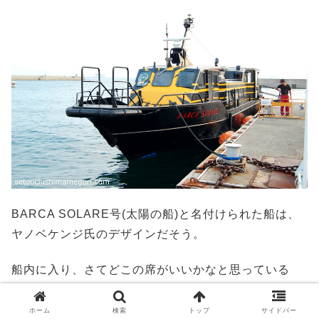
BARCA SOLARE号(太陽の船)と名付けられた船は、
ヤノベケンジ氏のデザインだそう。
船内に入り、さてどこの席がいいかなと思っている
と、友人が「あ！」と声をあげ、すかさずその席を確
保しました。
ホーム
検索
トップ
サイドバー